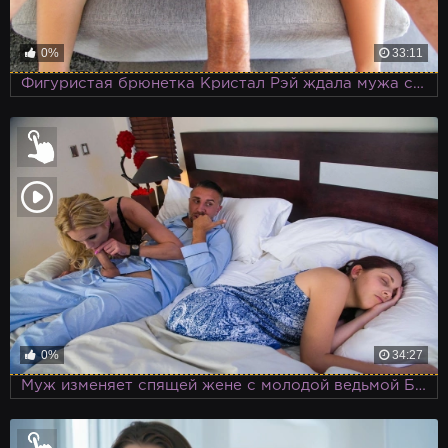
0%
33:11
Фигуристая брюнетка Кристал Рэй ждала мужа с работы в черных кружевных трусиках и облегающем белом топике
0%
34:27
Муж изменяет спящей жене с молодой ведьмой Брианной Бэнкс, даря ей свой большой член и подвижный язык